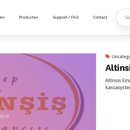
Search
for:
ten
Producten
Support / FAQ
Contact
Uncateg
Altin
Altinsis E
kassasyste
is.nl