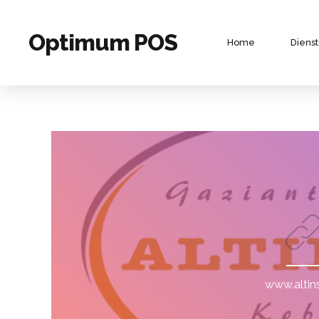
Optimum POS
Home
Diens
www.altins