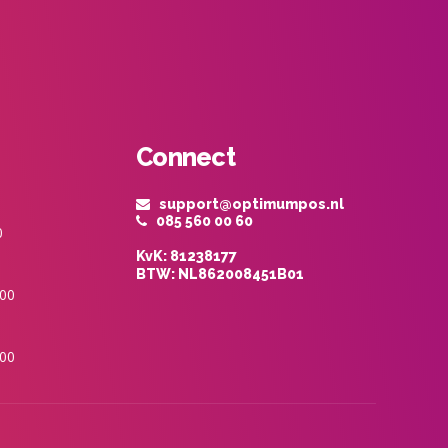
Connect
support@optimumpos.nl
085 560 00 60
0
KvK: 81238177
BTW: NL862008451B01
:00
:00